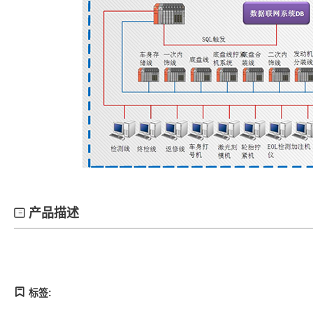
产品描述
标签: