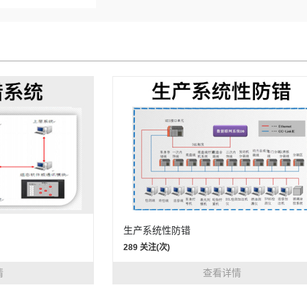
生产系统性防错
289 关注(次)
情
查看详情