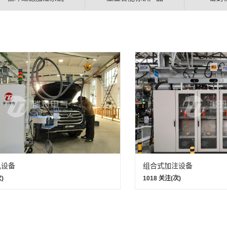
机设备
组合式加注设备
)
1018 关注(次)