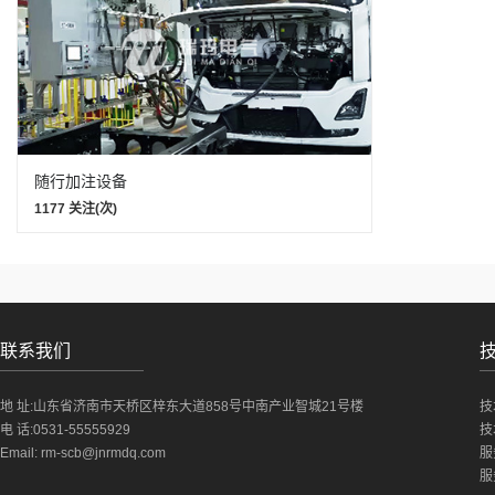
随行加注设备
1177 关注(次)
联系我们
地 址:山东省济南市天桥区梓东大道858号中南产业智城21号楼
技
电 话:0531-55555929
技
Email:
rm-scb@jnrmdq.com
服
服