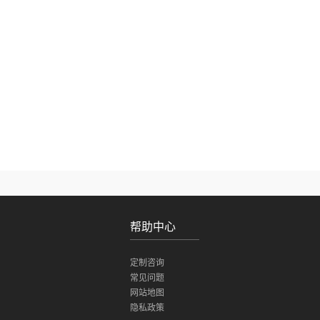
帮助中心
定制咨询
常见问题
网站地图
隐私政策