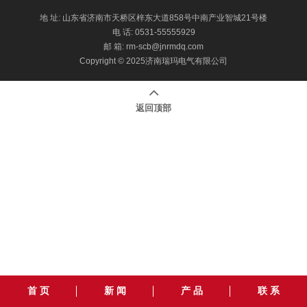
地 址: 山东省济南市天桥区梓东大道858号中南产业智城21号楼
电 话: 0531-55555929
邮 箱:
rm-scb@jnrmdq.com
Copyright © 2025济南瑞玛电气有限公司
返回顶部
首 页
新 闻
产 品
联 系